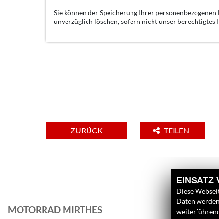
Sie können der Speicherung Ihrer personenbezogenen D
unverzüglich löschen, sofern nicht unser berechtigtes
ZURÜCK
TEILEN
EINSATZ
Diese Webseit
Daten werden 
MOTORRAD MIRTHES
L
weiterführen