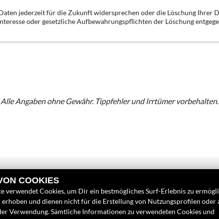
aten jederzeit für die Zukunft widersprechen oder die Löschung Ihrer D
 Interesse oder gesetzliche Aufbewahrungspflichten der Löschung entgeg
Alle Angaben ohne Gewähr. Tippfehler und Irrtümer vorbehalten.
 VON COOKIES
e verwendet Cookies, um Dir ein bestmögliches Surf-Erlebnis zu ermögl
erhoben und dienen nicht für die Erstellung von Nutzungsprofilen oder
INKS
FINDEN SIE UN
der Verwendung. Sämtliche Informationen zu verwendeten Cookies und