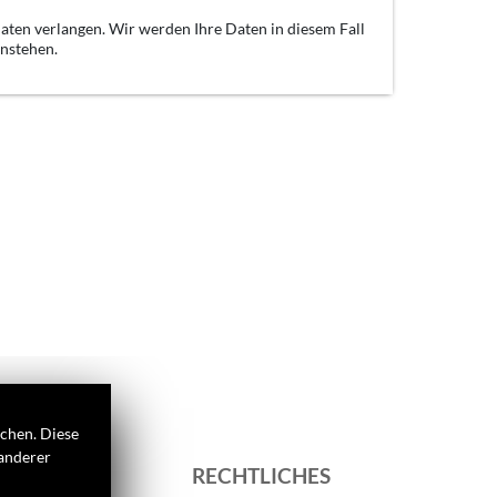
aten verlangen. Wir werden Ihre Daten in diesem Fall
enstehen.
ichen. Diese
 anderer
S
RECHTLICHES